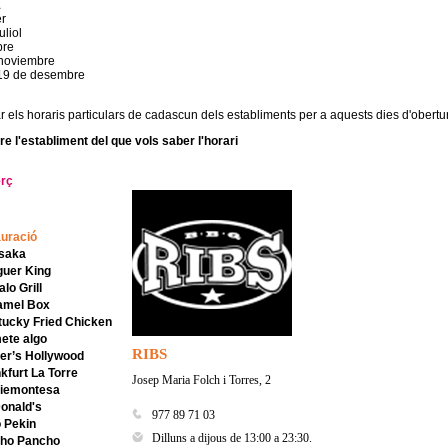
1
er
uliol
bre
 noviembre
i 19 de desembre
r els horaris particulars de cadascun dels establiments per a aquests dies d'obertu
re l'establiment del que vols saber l'horari
rç
uració
asaka
guer King
alo Grill
amel Box
tucky Fried Chicken
ete algo
RIBS
ter’s Hollywood
nkfurt La Torre
Josep Maria Folch i Torres, 2
Piemontesa
onald's
977 89 71 03
o Pekin
Dilluns a dijous de 13:00 a 23:30.
cho Pancho