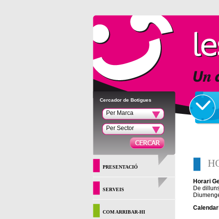
Cercador de Botigues
Per Marca
Per Sector
H
PRESENTACIÓ
Horari G
De dillun
SERVEIS
Diumenges
Calendari
COM ARRIBAR-HI