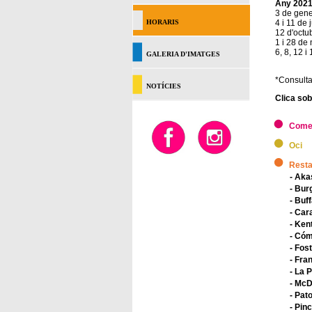
Any 202
3 de gen
HORARIS
4 i 11 de j
12 d'octu
1 i 28 de
6, 8, 12 
GALERIA D'IMATGES
*Consulta
NOTÍCIES
Clica sob
Come
Oci
Resta
- Ak
- Bur
- Buff
- Car
- Ken
- Cóm
- Fos
- Fra
- La 
- McD
- Pat
- Pin