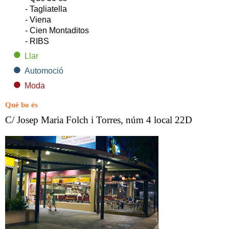
- Tagliatella
- Viena
- Cien Montaditos
- RIBS
Llar
Automoció
Moda
Què bo és
C/ Josep Maria Folch i Torres, núm 4 local 22D