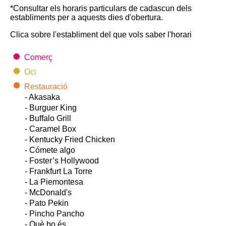
*Consultar els horaris particulars de cadascun dels
establiments per a aquests dies d'obertura.
Clica sobre l'establiment del que vols saber l'horari
Comerç
Oci
Restauració
- Akasaka
- Burguer King
- Buffalo Grill
- Caramel Box
- Kentucky Fried Chicken
- Cómete algo
- Foster’s Hollywood
- Frankfurt La Torre
- La Piemontesa
- McDonald's
- Pato Pekin
- Pincho Pancho
- Què bo és