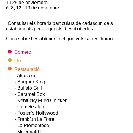
1 i 28 de noviembre
6, 8, 12 i 19 de desembre
*Consultar els horaris particulars de cadascun dels
establiments per a aquests dies d'obertura.
Clica sobre l'establiment del que vols saber l'horari
Comerç
Oci
Restauració
- Akasaka
- Burguer King
- Buffalo Grill
- Caramel Box
- Kentucky Fried Chicken
- Cómete algo
- Foster’s Hollywood
- Frankfurt La Torre
- La Piemontesa
- McDonald's