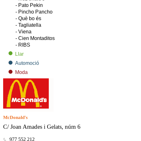
- Pato Pekin
- Pincho Pancho
- Què bo és
- Tagliatella
- Viena
- Cien Montaditos
- RIBS
Llar
Automoció
Moda
McDonald's
C/ Joan Amades i Gelats, núm 6
977 552 212