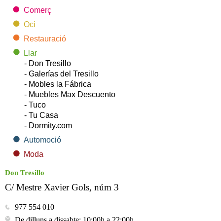
Comerç
Oci
Restauració
Llar
- Don Tresillo
- Galerías del Tresillo
- Mobles la Fábrica
- Muebles Max Descuento
- Tuco
- Tu Casa
- Dormity.com
Automoció
Moda
Don Tresillo
C/ Mestre Xavier Gols, núm 3
977 554 010
De dilluns a dissabte: 10:00h a 22:00h