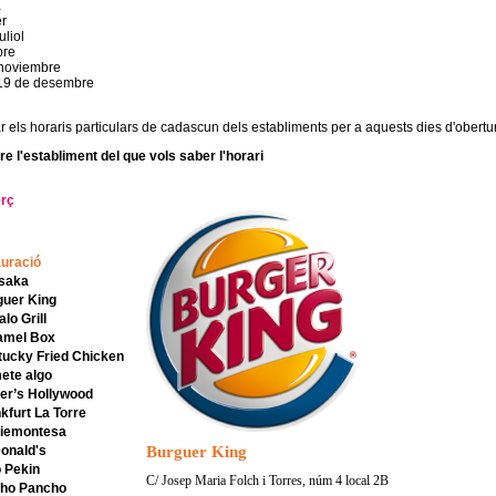
1
er
uliol
bre
 noviembre
i 19 de desembre
r els horaris particulars de cadascun dels establiments per a aquests dies d'obertu
re l'establiment del que vols saber l'horari
rç
uració
asaka
guer King
alo Grill
amel Box
tucky Fried Chicken
ete algo
ter’s Hollywood
nkfurt La Torre
Piemontesa
onald's
Burguer King
o Pekin
C/ Josep Maria Folch i Torres, núm 4 local 2B
cho Pancho