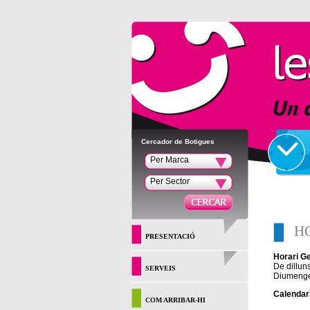
Cercador de Botigues
Per Marca
Per Sector
H
PRESENTACIÓ
Horari G
De dillun
SERVEIS
Diumenges
Calendari
COM ARRIBAR-HI