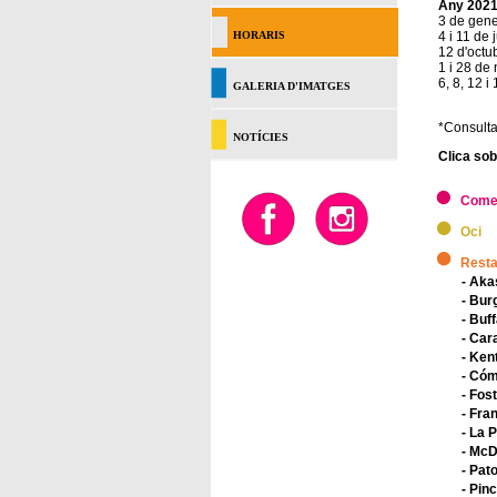
Any 202
3 de gen
HORARIS
4 i 11 de j
12 d'octu
1 i 28 de
6, 8, 12 
GALERIA D'IMATGES
*Consulta
NOTÍCIES
Clica sob
Come
Oci
Resta
- Ak
- Bur
- Buff
- Car
- Ken
- Cóm
- Fos
- Fra
- La 
- McD
- Pat
- Pin