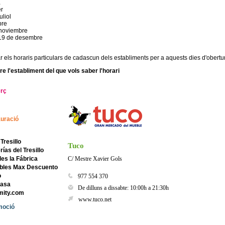
1
er
uliol
bre
 noviembre
i 19 de desembre
r els horaris particulars de cadascun dels establiments per a aquests dies d'obertu
re l'establiment del que vols saber l'horari
rç
uració
Tresillo
Tuco
rías del Tresillo
les la Fábrica
C/ Mestre Xavier Gols
bles Max Descuento
o
977 554 370
Casa
De dilluns a dissabte: 10:00h a 21:30h
mity.com
www.tuco.net
moció