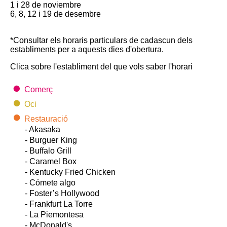
1 i 28 de noviembre
6, 8, 12 i 19 de desembre
*Consultar els horaris particulars de cadascun dels
establiments per a aquests dies d'obertura.
Clica sobre l'establiment del que vols saber l'horari
Comerç
Oci
Restauració
- Akasaka
- Burguer King
- Buffalo Grill
- Caramel Box
- Kentucky Fried Chicken
- Cómete algo
- Foster’s Hollywood
- Frankfurt La Torre
- La Piemontesa
- McDonald's