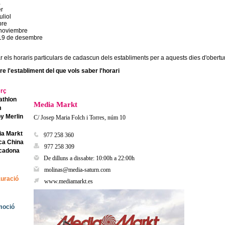
1
er
uliol
bre
 noviembre
i 19 de desembre
r els horaris particulars de cadascun dels establiments per a aquests dies d'obertu
re l'establiment del que vols saber l'horari
rç
athlon
Media Markt
m
oy Merlin
C/ Josep Maria Folch i Torres, núm 10
ia Markt
977 258 360
ca China
977 258 309
rcadona
De dilluns a dissabte: 10:00h a 22:00h
molinas@media-saturn.com
uració
www.mediamarkt.es
moció