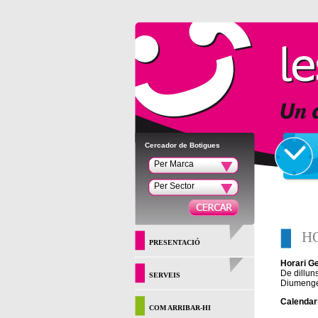
Cercador de Botigues
Per Marca
Per Sector
H
PRESENTACIÓ
Horari G
De dillun
SERVEIS
Diumenges
Calendari
COM ARRIBAR-HI