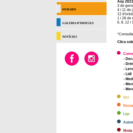
Any 202
3 de gen
HORARIS
4 i 11 de j
12 d'octu
1 i 28 de
6, 8, 12 
GALERIA D'IMATGES
*Consulta
NOTÍCIES
Clica sob
Come
- Dec
- Dri
- Ler
- Lidl
- Med
- Mer
- Me
Oci
Resta
Llar
Auto
Moda