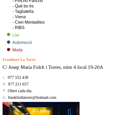
- Pincho Pancho
- Què bo és
- Tagliatella
- Viena
- Cien Montaditos
- RIBS
Llar
Automoció
Moda
Frankfurt La Torre
C/ Josep Maria Folch i Torres, núm 4 local 19-20A
977 552 438
977 211 657
Obert cada dia.
frankfurtlatorre@hotmail.com