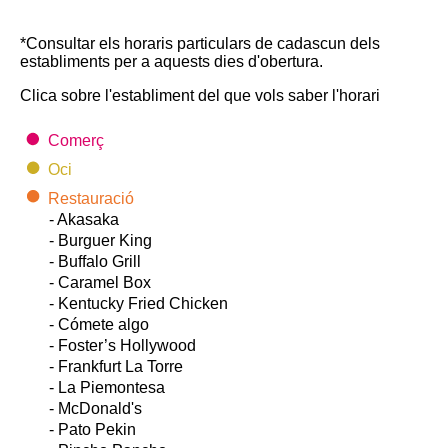
*Consultar els horaris particulars de cadascun dels
establiments per a aquests dies d'obertura.
Clica sobre l'establiment del que vols saber l'horari
Comerç
Oci
Restauració
- Akasaka
- Burguer King
- Buffalo Grill
- Caramel Box
- Kentucky Fried Chicken
- Cómete algo
- Foster’s Hollywood
- Frankfurt La Torre
- La Piemontesa
- McDonald's
- Pato Pekin