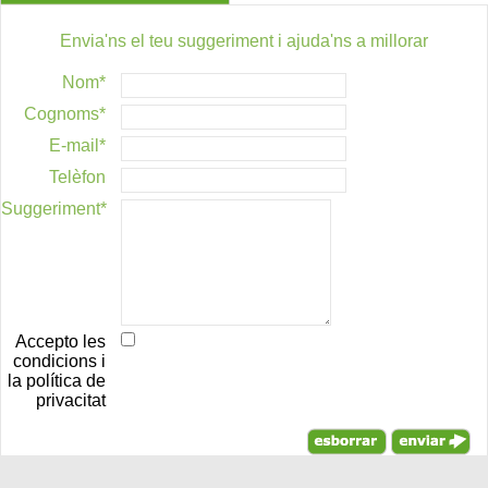
Envia'ns el teu suggeriment i ajuda'ns a millorar
Nom*
Cognoms*
E-mail*
Telèfon
Suggeriment*
Accepto les
condicions i
la política de
privacitat
* Són camps obligatoris