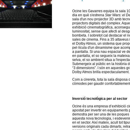
Ocine les Gavarres equipa la sala 10 
dia en què s'estrena
Star Wars: el D
sala d'un nou projector 3D amb tecnol
projectors digitals del complex. Aqu
exhibició cinematogràfica, aconsegu
luminositat, sense que afecti al desg
bombeta. I sobretot cal destacar el n
sales de cinema. Fins a 35 altaveus 
el Dolby Atmos, un sistema que propo
pel·lícula d'un dinamisme que aco
a pantalla. Si una nau espacial ve de
en pantalla, el so segueix la mateixa t
selva, el so ambient situa a l'especta
Submergeix al públic en la història de
“3 dimensions”. I són en aquestes g
Dolby Atmos brilla espectaculament.
Com a cirereta, tota la sala disposa 
còmodes per gaudir confortablement 
Inversió tecnològica per al sector
Ocine és una empresa d’exhibició c
apostat per invertir en equipaments 
demostra per ser una de les poques
aquesta nova tecnologia, i esdevenir
en el sector. Així mateix, acull tot t
versions originals cada dimarts, ret