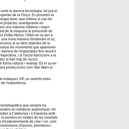
amb la darrera tecnologia, tot just el
espertar de la Força
. Es proveeix la
ogia làser, que millora si cap els
est projector, avantguarda en
eix una màxima nitidesa i major
ast de la màquina al prescindir de
ou Dolby Atmos, l'últim en so per a
i una nova manera d'entendre el so,
rciona al so dels objectes de la
mpanya els moviments que apareixen
 darrera de l'espectador fins veure's
rajectòria, i si l'acció transcorre a la
dor al bell mig de l'acció.
 forma natural i realista. És el so en
rans produccions com Star Wars el
de butaques VIP, un seients extra-
de l'experiència.
inematogràfica que sempre ha
punters en exhibició audiovisual. Ho
 sales a Catalunya i a Espanya amb
 la pionera en moltes de les novetats
ipus d'esdeveniments de cine i oci, com
ransmissions d'òperes, premieres i