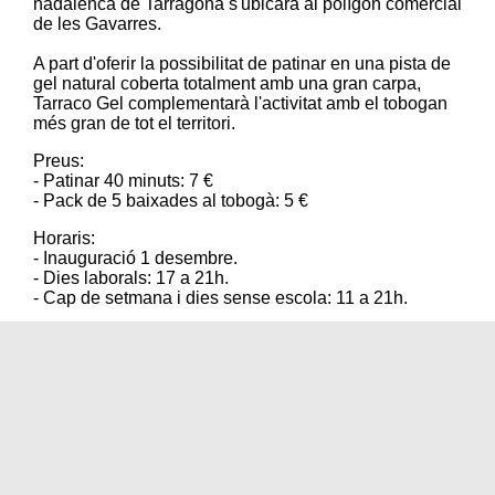
nadalenca de Tarragona s'ubicarà al polígon comercial
de
les Gavarres.
A part d'oferir la possibilitat de patinar en una pista de
gel natural coberta totalment amb una gran carpa,
Tarraco Gel complementarà l'activitat amb el tobogan
més gran de tot el territori.
Preus:
- Patinar 40 minuts: 7 €
- Pack de 5 baixades al tobogà: 5 €
Horaris:
- Inauguració 1 desembre.
- Dies laborals: 17 a 21h.
- Cap de setmana i dies sense escola: 11 a 21h.
Com arribar-hi:
Linea 34 EMT
+info:
Diari de Tarragona