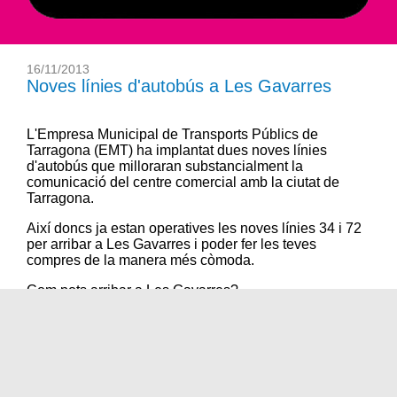
16/11/2013
Noves línies d'autobús a Les Gavarres
L'
Empresa Municipal de Transports Públics de
Tarragona
(EMT) ha implantat dues noves línies
d'autobús que milloraran substancialment la
comunicació del centre comercial amb la ciutat de
Tarragona.
Així doncs ja estan operatives les noves línies 34 i 72
per arribar a
Les Gavarres
i poder fer les teves
compres de la manera més còmoda.
Com pots arribar a
Les Gavarres
?
-
Nova línia 34
(substitueix la línia 7).
-
Nova línia nocturna 72
(substitueix la línia 79).
D'aquesta manera s'ha millorat el servei de connexió
amb el centre comercial augmentant també les
freqüències de pas i aconseguint que tots els